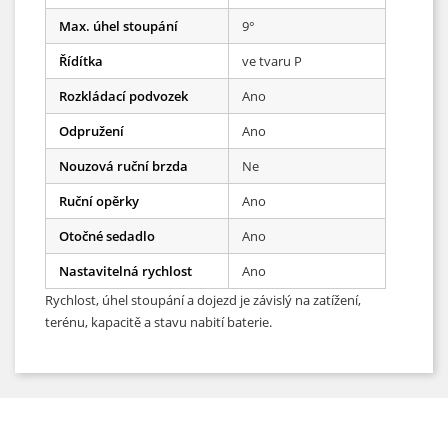
Max. úhel stoupání
9°
Řídítka
ve tvaru P
Rozkládací podvozek
Ano
Odpružení
Ano
Nouzová ruční brzda
Ne
Ruční opěrky
Ano
Otočné sedadlo
Ano
Nastavitelná rychlost
Ano
Rychlost, úhel stoupání a dojezd je závislý na zatížení,
terénu, kapacitě a stavu nabití baterie.