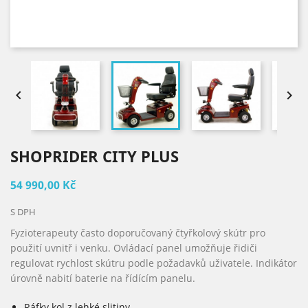


SHOPRIDER CITY PLUS
54 990,00 Kč
S DPH
Fyzioterapeuty často doporučovaný čtyřkolový skútr pro
použití uvnitř i venku. Ovládací panel umožňuje řidiči
regulovat rychlost skútru podle požadavků uživatele. Indikátor
úrovně nabití baterie na řídícím panelu.
Ráfky kol z lehké slitiny.