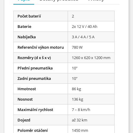
Počet baterií
2
Baterie
2x 12 V / 40 Ah
Nabíječka
3 A / 4 A / 5 A
Referenční výkon motoru
780 W
Rozměry (d x š x v)
1260 x 620 x 1200 mm
Přední pneumatika
10″
Zadní pneumatika
10″
Hmotnost
86 kg
Nosnost
136 kg
Maximální rychlost
7 – 8 km/h
Dojezd
až 32 km
Poloměr otáčení
1450 mm