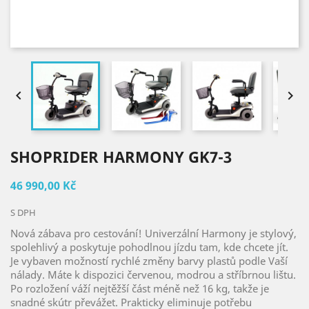


SHOPRIDER HARMONY GK7-3
46 990,00 Kč
S DPH
Nová zábava pro cestování! Univerzální Harmony je stylový,
spolehlivý a poskytuje pohodlnou jízdu tam, kde chcete jít.
Je vybaven možností rychlé změny barvy plastů podle Vaší
nálady. Máte k dispozici červenou, modrou a stříbrnou lištu.
Po rozložení váží nejtěžší část méně než 16 kg, takže je
snadné skútr převážet. Prakticky eliminuje potřebu