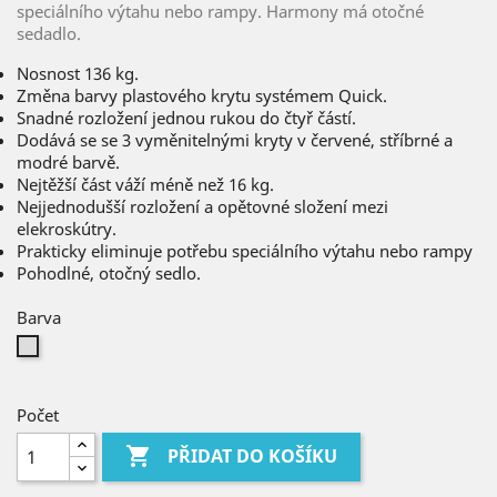
speciálního výtahu nebo rampy. Harmony má otočné
sedadlo.
Nosnost 136 kg.
Změna barvy plastového krytu systémem Quick.
Snadné rozložení jednou rukou do čtyř částí.
Dodává se se 3 vyměnitelnými kryty v červené, stříbrné a
modré barvě.
Nejtěžší část váží méně než 16 kg.
Nejjednodušší rozložení a opětovné složení mezi
elekroskútry.
Prakticky eliminuje potřebu speciálního výtahu nebo rampy
Pohodlné, otočný sedlo.
Barva
Stříbrná
Počet

PŘIDAT DO KOŠÍKU