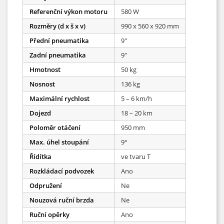
Referenční výkon motoru
580 W
Rozměry (d x š x v)
990 x 560 x 920 mm
Přední pneumatika
9″
Zadní pneumatika
9″
Hmotnost
50 kg
Nosnost
136 kg
Maximální rychlost
5 – 6 km/h
Dojezd
18 – 20 km
Poloměr otáčení
950 mm
Max. úhel stoupání
9°
Řídítka
ve tvaru T
Rozkládací podvozek
Ano
Odpružení
Ne
Nouzová ruční brzda
Ne
Ruční opěrky
Ano