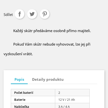
Sdílet
Každý skútr předáváme osobně přímo majiteli.
Pokud Vám skútr nebude vyhovovat, lze jej při
vyzkoušení vrátit.
Popis
Detaily produktu
Počet baterií
2
Baterie
12 V / 21 Ah
Nabíječka
3 A / 4 A